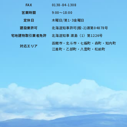
FAX
0138-84-1308
営業時間
9:00〜18:00
定休日
木曜日/第1･3金曜日
建設業許可
北海道知事許可(般-2)渡第04878号
宅地建物取引業者免許
北海道知事 渡島（1）第1226号
函館市・北斗市・七飯町・森町・知内町
対応エリア
江差町・乙部町・八雲町・松前町