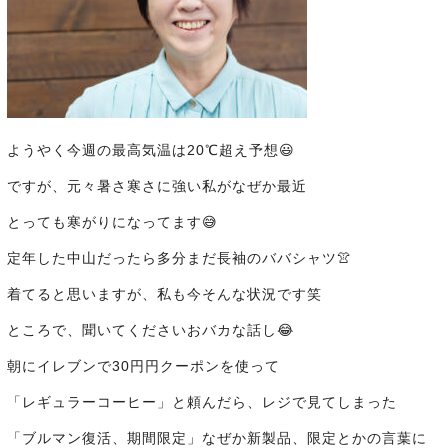
ようやく今週の最高気温は20℃超え予想😃
ですが、元々暑さ寒さに強い私がなぜか最近
とっても寒がりになってます😅
定年した中山だったら多分まだ長袖のババシャツ👚
着てると思いますが、私も今そんな状況です笑
ところで、聞いてくださいおバカな話し
😂
朝にイレブンで30円円クーポンを使って
「レギュラーコーヒー」と頼んだら、レジで見てしまった
「ブルマン復活、期間限定」なぜか新製品、限定とかの言葉に