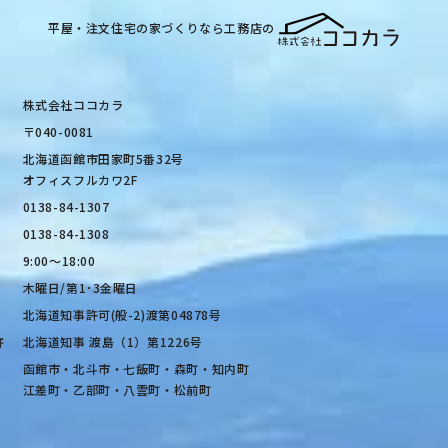
平屋・注文住宅の家づくりなら工務店の
株式会社ココカラ
〒040-0081
北海道函館市田家町5番32号
オフィスフルカワ2F
0138-84-1307
0138-84-1308
9:00〜18:00
木曜日/第1･3金曜日
北海道知事許可(般-2)渡第04878号
許
北海道知事 渡島（1）第1226号
函館市・北斗市・七飯町・森町・知内町
江差町・乙部町・八雲町・松前町