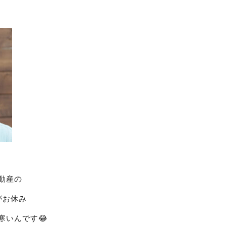
動産の
がお休み
寒いんです😂