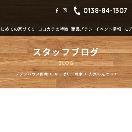
0138-84-1307
はじめての家づくり
ココカラの特徴
商品プラン
イベント情報
モ
スタッフブログ
BLOG
ジブンハウス函館
>
やっぱり一軒家
>
人気の光セラ!!