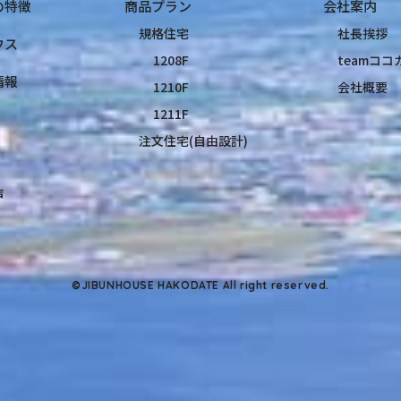
の特徴
商品プラン
会社案内
規格住宅
社長挨拶
ウス
1208F
teamコ
情報
1210F
会社概要
1211F
注文住宅(自由設計)
声
©JIBUNHOUSE HAKODATE All right reserved.