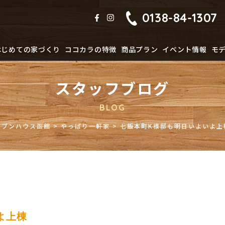
0138-84-1307
はじめての家づくり
ココカラの特徴
商品プラン
イベント情報
モ
スタッフブログ
BLOG
ジブンハウス函館
>
やっぱり一軒家
>
七飯本町K様邸も明日いよいよ上
よ上棟