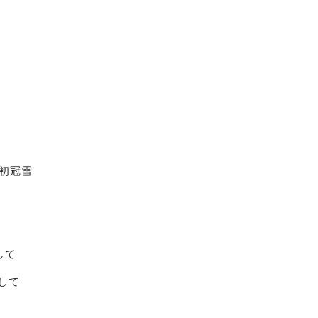
初冠雪
して
して