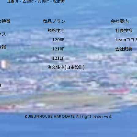
江差町・乙部町・八雲町・松前町
の特徴
商品プラン
会社案内
規格住宅
社長挨拶
ウス
1208F
teamコ
情報
1210F
会社概要
1211F
注文住宅(自由設計)
声
©JIBUNHOUSE HAKODATE All right reserved.