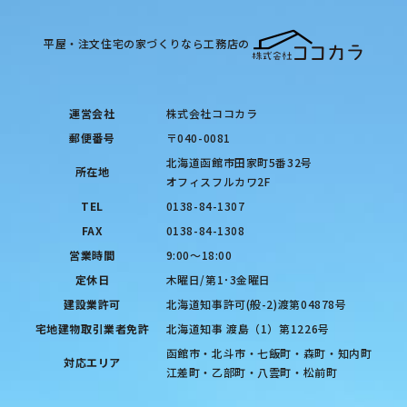
平屋・注文住宅の家づくりなら工務店の
運営会社
株式会社ココカラ
郵便番号
〒040-0081
北海道函館市田家町5番32号
所在地
オフィスフルカワ2F
TEL
0138-84-1307
FAX
0138-84-1308
営業時間
9:00〜18:00
定休日
木曜日/第1･3金曜日
建設業許可
北海道知事許可(般-2)渡第04878号
宅地建物取引業者免許
北海道知事 渡島（1）第1226号
函館市・北斗市・七飯町・森町・知内町
対応エリア
江差町・乙部町・八雲町・松前町