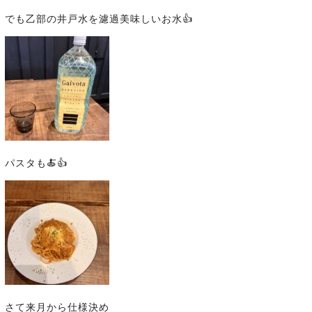
でも乙部の井戸水を濾過美味しいお水👍
パスタも🍝👍
さて来月から仕様決め