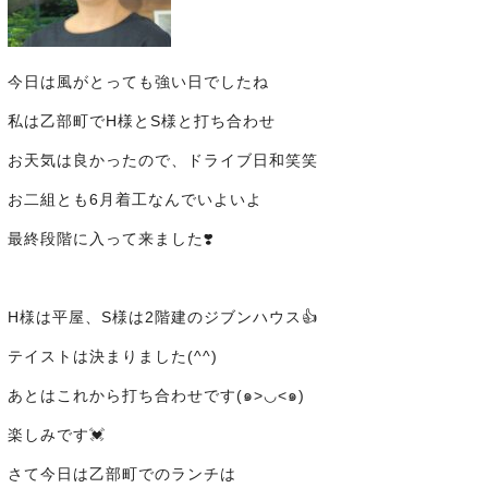
今日は風がとっても強い日でしたね
私は乙部町でH様とS様と打ち合わせ
お天気は良かったので、ドライブ日和笑笑
お二組とも6月着工なんでいよいよ
最終段階に入って来ました❣️
H様は平屋、S様は2階建
のジブンハウス👍
テイストは決まりました(^^)
あとはこれから打ち合わせです(๑>◡<๑)
楽しみです💓
さて今日は乙部町でのランチは