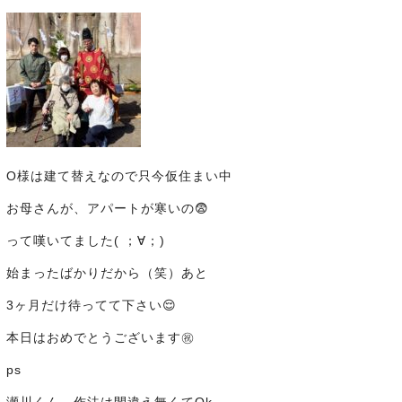
O様は建て替えなので只今仮住まい中
お母さんが、アパートが寒いの😨
って嘆いてました( ；∀；)
始まったばかりだから（笑）あと
3ヶ月だけ待ってて下さい😌
本日はおめでとうございます㊗️
ps
瀬川くん、作法は間違え無くてOk