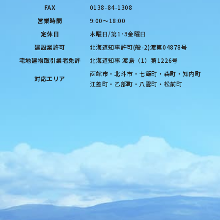
FAX
0138-84-1308
営業時間
9:00〜18:00
定休日
木曜日/第1･3金曜日
建設業許可
北海道知事許可(般-2)渡第04878号
宅地建物取引業者免許
北海道知事 渡島（1）第1226号
函館市・北斗市・七飯町・森町・知内町
対応エリア
江差町・乙部町・八雲町・松前町