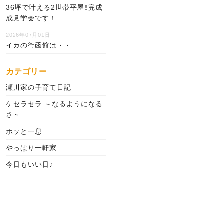
36坪で叶える2世帯平屋‼完成
成見学会です！
2026年07月01日
イカの街函館は・・
カテゴリー
瀬川家の子育て日記
ケセラセラ ～なるようになる
さ～
ホッと一息
やっぱり一軒家
今日もいい日♪