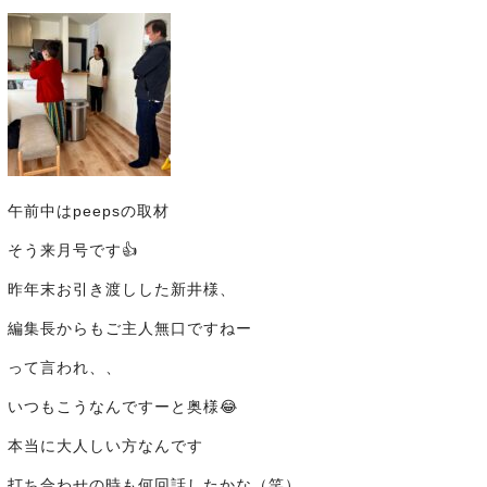
午前中はpeepsの取材
そう来月号です👍
昨年末お引き渡しした新井様、
編集長からもご主人無口ですねー
って言われ、、
いつもこうなんですーと奥様😂
本当に大人しい方なんです
打ち合わせの時も何回話したかな（笑）