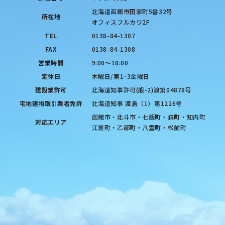
北海道函館市田家町5番32号
所在地
オフィスフルカワ2F
TEL
0138-84-1307
FAX
0138-84-1308
営業時間
9:00〜18:00
定休日
木曜日/第1･3金曜日
建設業許可
北海道知事許可(般-2)渡第04878号
宅地建物取引業者免許
北海道知事 渡島（1）第1226号
函館市・北斗市・七飯町・森町・知内町
対応エリア
江差町・乙部町・八雲町・松前町