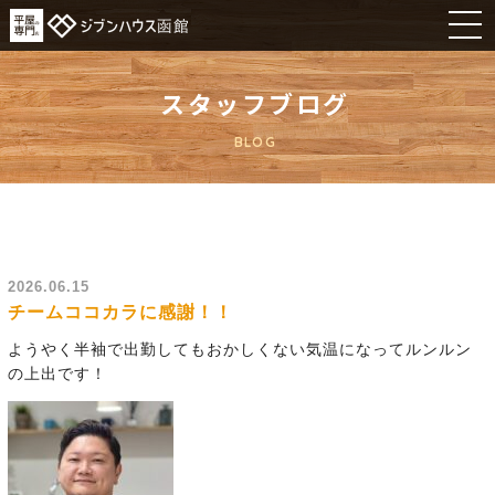
スタッフブログ
BLOG
2026.06.15
チームココカラに感謝！！
ようやく半袖で出勤してもおかしくない気温になってルンルン
の上出です！