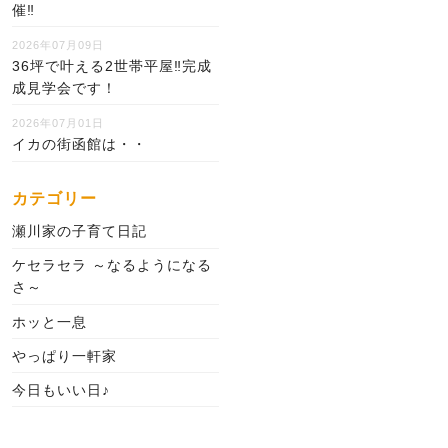
催‼
2026年07月09日
36坪で叶える2世帯平屋‼完成
成見学会です！
2026年07月01日
イカの街函館は・・
カテゴリー
瀬川家の子育て日記
ケセラセラ ～なるようになる
さ～
ホッと一息
やっぱり一軒家
今日もいい日♪