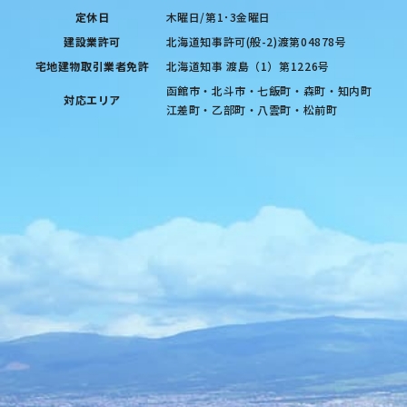
定休日
木曜日/第1･3金曜日
建設業許可
北海道知事許可(般-2)渡第04878号
宅地建物取引業者免許
北海道知事 渡島（1）第1226号
函館市・北斗市・七飯町・森町・知内町
対応エリア
江差町・乙部町・八雲町・松前町