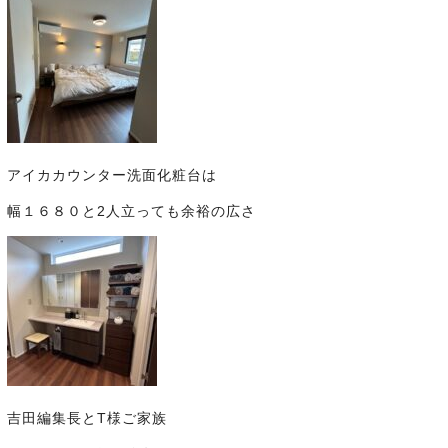
アイカカウンター洗面化粧台は
幅１６８０と2人立っても余裕の広さ
吉田編集長とT様ご家族