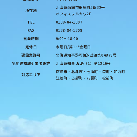
北海道函館市田家町5番32号
所在地
オフィスフルカワ2F
TEL
0138-84-1307
FAX
0138-84-1308
営業時間
9:00〜18:00
定休日
木曜日/第1･3金曜日
建設業許可
北海道知事許可(般-2)渡第04878号
宅地建物取引業者免許
北海道知事 渡島（1）第1226号
函館市・北斗市・七飯町・森町・知内町
対応エリア
江差町・乙部町・八雲町・松前町