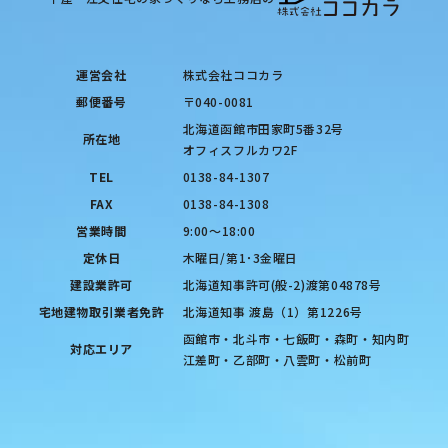
運営会社
株式会社ココカラ
郵便番号
〒040-0081
北海道函館市田家町5番32号
所在地
オフィスフルカワ2F
TEL
0138-84-1307
FAX
0138-84-1308
営業時間
9:00〜18:00
定休日
木曜日/第1･3金曜日
建設業許可
北海道知事許可(般-2)渡第04878号
宅地建物取引業者免許
北海道知事 渡島（1）第1226号
函館市・北斗市・七飯町・森町・知内町
対応エリア
江差町・乙部町・八雲町・松前町