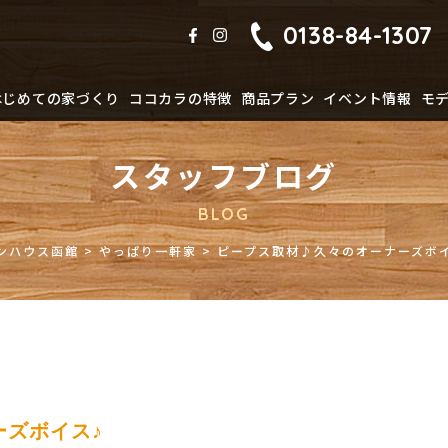
0138-84-1307
はじめての家づくり
ココカラの特徴
商品プラン
イベント情報
モ
スタッフブログ
BLOG
ンハウス函館
>
やっぱり一軒家
>
ピープス取材♪久々のオーナーズボ
ーズボイス♪