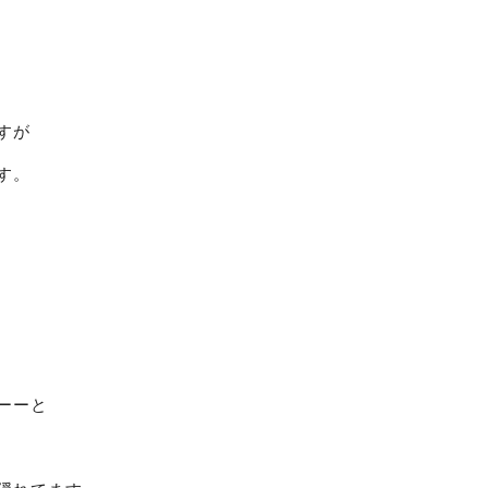
すが
す。
ーーと