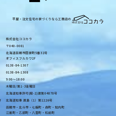
平屋・注文住宅の家づくりなら工務店の
株式会社ココカラ
〒040-0081
北海道函館市田家町5番32号
オフィスフルカワ2F
0138-84-1307
0138-84-1308
9:00〜18:00
木曜日/第1･3金曜日
北海道知事許可(般-2)渡第04878号
許
北海道知事 渡島（1）第1226号
函館市・北斗市・七飯町・森町・知内町
江差町・乙部町・八雲町・松前町