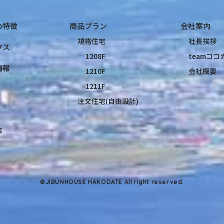
の特徴
商品プラン
会社案内
規格住宅
社長挨拶
ウス
1208F
teamコ
情報
1210F
会社概要
1211F
注文住宅(自由設計)
声
©JIBUNHOUSE HAKODATE All right reserved.