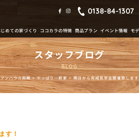
0138-84-1307
はじめての家づくり
ココカラの特徴
商品プラン
イベント情報
モ
スタッフブログ
BLOG
ジブンハウス函館
>
やっぱり一軒家
>
明日から完成見学会開催致します
ます！