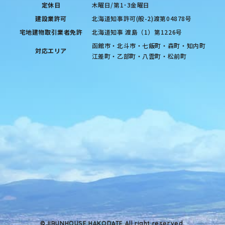
定休日
木曜日/第1･3金曜日
建設業許可
北海道知事許可(般-2)渡第04878号
宅地建物取引業者免許
北海道知事 渡島（1）第1226号
函館市・北斗市・七飯町・森町・知内町
対応エリア
江差町・乙部町・八雲町・松前町
©JIBUNHOUSE HAKODATE All right reserved.