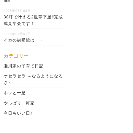
催‼
2026年07月09日
36坪で叶える2世帯平屋‼完成
成見学会です！
2026年07月01日
イカの街函館は・・
カテゴリー
瀬川家の子育て日記
ケセラセラ ～なるようになる
さ～
ホッと一息
やっぱり一軒家
今日もいい日♪