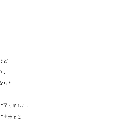
けど、
き、
ならと
に至りました。
に出来ると