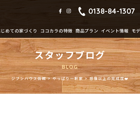
0138-84-1307
はじめての家づくり
ココカラの特徴
商品プラン
イベント情報
モ
スタッフブログ
BLOG
ジブンハウス函館
>
やっぱり一軒家
>
想像以上の完成度❤️