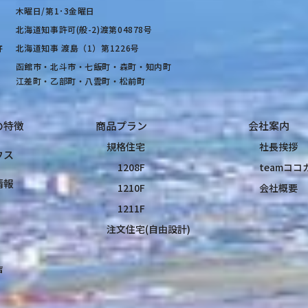
木曜日/第1･3金曜日
北海道知事許可(般-2)渡第04878号
許
北海道知事 渡島（1）第1226号
函館市・北斗市・七飯町・森町・知内町
江差町・乙部町・八雲町・松前町
の特徴
商品プラン
会社案内
規格住宅
社長挨拶
ウス
1208F
teamコ
情報
1210F
会社概要
1211F
注文住宅(自由設計)
声