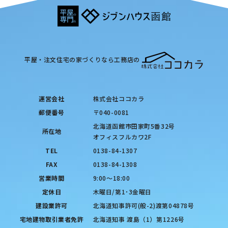
平屋・注文住宅の家づくりなら工務店の
運営会社
株式会社ココカラ
郵便番号
〒040-0081
北海道函館市田家町5番32号
所在地
オフィスフルカワ2F
TEL
0138-84-1307
FAX
0138-84-1308
営業時間
9:00〜18:00
定休日
木曜日/第1･3金曜日
建設業許可
北海道知事許可(般-2)渡第04878号
宅地建物取引業者免許
北海道知事 渡島（1）第1226号