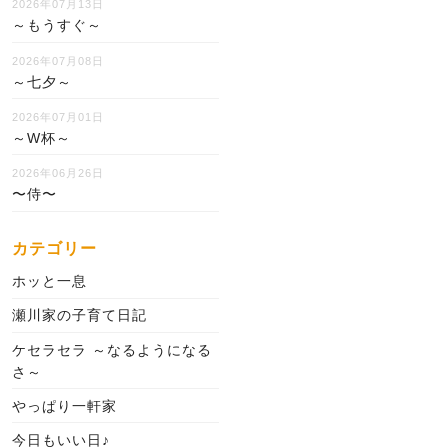
2026年07月13日
～もうすぐ～
2026年07月08日
～七夕～
2026年07月01日
～W杯～
2026年06月26日
〜侍〜
カテゴリー
ホッと一息
瀬川家の子育て日記
ケセラセラ ～なるようになる
さ～
やっぱり一軒家
今日もいい日♪