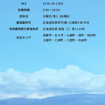
FAX
0138-84-1308
営業時間
9:00〜18:00
定休日
木曜日/第1･3金曜日
建設業許可
北海道知事許可(般-2)渡第04878号
宅地建物取引業者免許
北海道知事 渡島（1）第1226号
函館市・北斗市・七飯町・森町・知内町
対応エリア
江差町・乙部町・八雲町・松前町