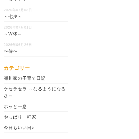
2026年07月08日
～七夕～
2026年07月01日
～W杯～
2026年06月26日
〜侍〜
カテゴリー
瀬川家の子育て日記
ケセラセラ ～なるようになる
さ～
ホッと一息
やっぱり一軒家
今日もいい日♪