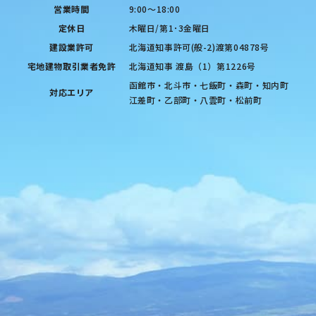
営業時間
9:00〜18:00
定休日
木曜日/第1･3金曜日
建設業許可
北海道知事許可(般-2)渡第04878号
宅地建物取引業者免許
北海道知事 渡島（1）第1226号
函館市・北斗市・七飯町・森町・知内町
対応エリア
江差町・乙部町・八雲町・松前町