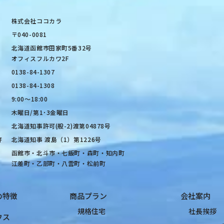
株式会社ココカラ
〒040-0081
北海道函館市田家町5番32号
オフィスフルカワ2F
0138-84-1307
0138-84-1308
9:00〜18:00
木曜日/第1･3金曜日
北海道知事許可(般-2)渡第04878号
許
北海道知事 渡島（1）第1226号
函館市・北斗市・七飯町・森町・知内町
江差町・乙部町・八雲町・松前町
の特徴
商品プラン
会社案内
規格住宅
社長挨拶
ウス