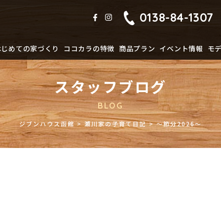
0138-84-1307
はじめての家づくり
ココカラの特徴
商品プラン
イベント情報
モ
スタッフブログ
BLOG
ジブンハウス函館
>
瀬川家の子育て日記
>
～節分2026～