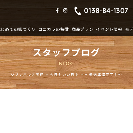
0138-84-1307
はじめての家づくり
ココカラの特徴
商品プラン
イベント情報
モ
スタッフブログ
BLOG
ジブンハウス函館
>
今日もいい日♪
>
～発送準備完了！～