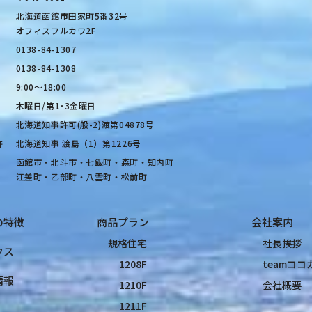
北海道函館市田家町5番32号
オフィスフルカワ2F
0138-84-1307
0138-84-1308
9:00〜18:00
木曜日/第1･3金曜日
北海道知事許可(般-2)渡第04878号
許
北海道知事 渡島（1）第1226号
函館市・北斗市・七飯町・森町・知内町
江差町・乙部町・八雲町・松前町
の特徴
商品プラン
会社案内
規格住宅
社長挨拶
ウス
1208F
teamコ
情報
1210F
会社概要
1211F