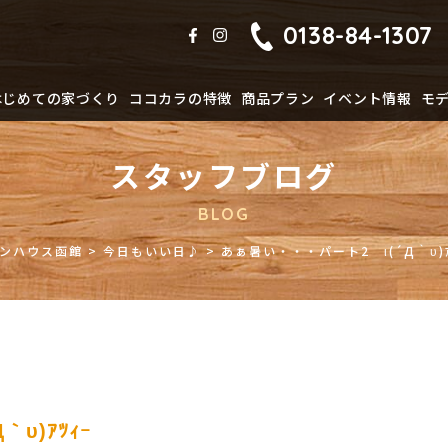
0138-84-1307
はじめての家づくり
ココカラの特徴
商品プラン
イベント情報
モ
スタッフブログ
BLOG
ンハウス函館
>
今日もいい日♪
>
あぁ暑い・・・パート2 ι(´Д｀υ)ｱ
υ)ｱﾂｨｰ