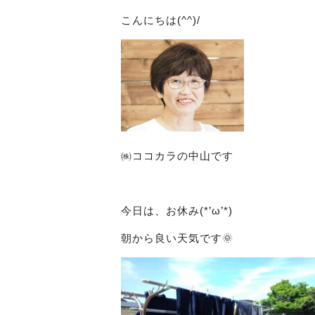
こんにちは(^^)/
㈱ココカラの中山です
今日は、お休み(*’ω’*)
朝から良い天気です🌞