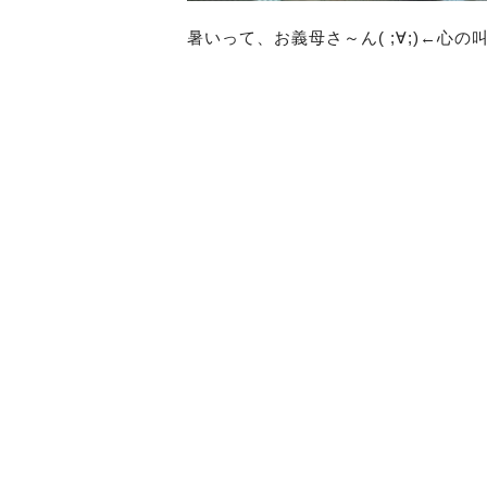
暑いって、お義母さ～ん( ;∀;)←心の