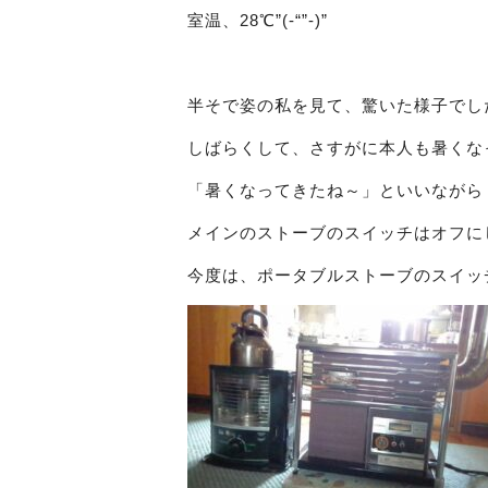
室温、28℃”(-“”-)”
半そで姿の私を見て、驚いた様子でし
しばらくして、さすがに本人も暑くな
「暑くなってきたね～」といいながら
メインのストーブのスイッチはオフに
今度は、ポータブルストーブのスイッ