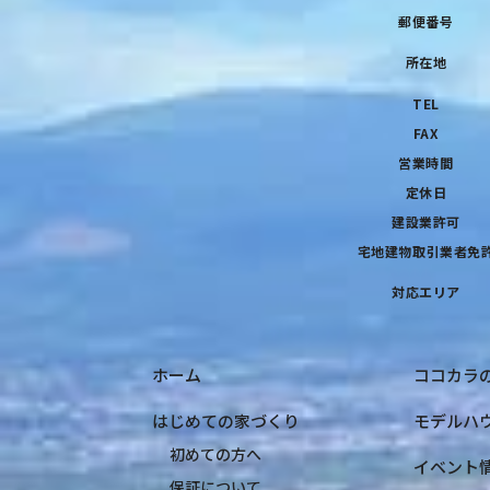
郵便番号
所在地
TEL
FAX
営業時間
定休日
建設業許可
宅地建物取引業者免
対応エリア
ホーム
ココカラ
はじめての家づくり
モデルハ
初めての方へ
イベント
保証について