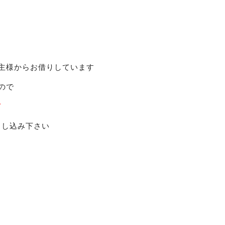
主様からお借りしています
ので
7
申し込み下さい
!