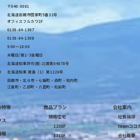
〒040-0081
北海道函館市田家町5番32号
オフィスフルカワ2F
0138-84-1307
0138-84-1308
9:00〜18:00
木曜日/第1･3金曜日
北海道知事許可(般-2)渡第04878号
許
北海道知事 渡島（1）第1226号
函館市・北斗市・七飯町・森町・知内町
江差町・乙部町・八雲町・松前町
の特徴
商品プラン
会社案内
規格住宅
社長挨拶
ウス
1208F
teamコ
情報
1210F
会社概要