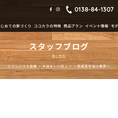
0138-84-1307
はじめての家づくり
ココカラの特徴
商品プラン
イベント情報
モ
スタッフブログ
BLOG
ジブンハウス函館
>
今日もいい日♪
>
～完成見学会in美原～