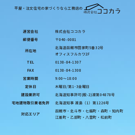
平屋・注文住宅の家づくりなら工務店の
運営会社
株式会社ココカラ
郵便番号
〒040-0081
北海道函館市田家町5番32号
所在地
オフィスフルカワ2F
TEL
0138-84-1307
FAX
0138-84-1308
営業時間
9:00〜18:00
定休日
木曜日/第1･3金曜日
建設業許可
北海道知事許可(般-2)渡第04878号
宅地建物取引業者免許
北海道知事 渡島（1）第1226号
函館市・北斗市・七飯町・森町・知内町
対応エリア
江差町・乙部町・八雲町・松前町