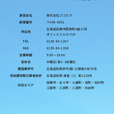
運営会社
株式会社ココカラ
郵便番号
〒040-0081
北海道函館市田家町5番32号
所在地
オフィスフルカワ2F
TEL
0138-84-1307
FAX
0138-84-1308
営業時間
9:00〜18:00
定休日
木曜日/第1･3金曜日
建設業許可
北海道知事許可(般-2)渡第04878号
宅地建物取引業者免許
北海道知事 渡島（1）第1226号
函館市・北斗市・七飯町・森町・知内町
対応エリア
江差町・乙部町・八雲町・松前町