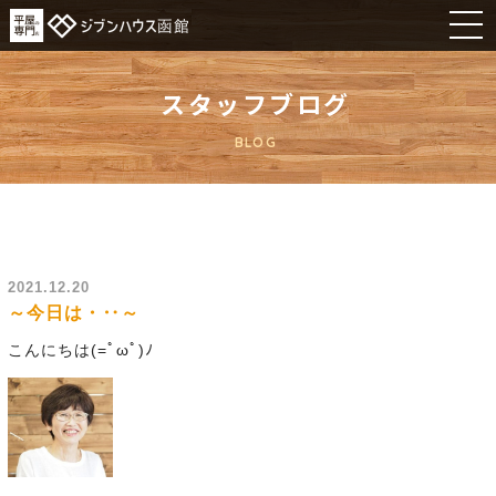
スタッフブログ
BLOG
2021.12.20
～今日は・‥～
こんにちは(=ﾟωﾟ)ﾉ