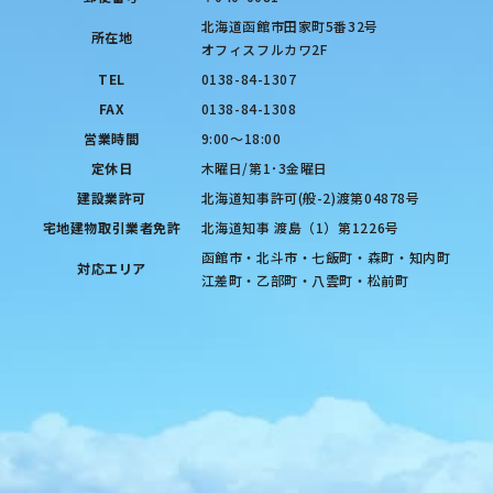
北海道函館市田家町5番32号
所在地
オフィスフルカワ2F
TEL
0138-84-1307
FAX
0138-84-1308
営業時間
9:00〜18:00
定休日
木曜日/第1･3金曜日
建設業許可
北海道知事許可(般-2)渡第04878号
宅地建物取引業者免許
北海道知事 渡島（1）第1226号
函館市・北斗市・七飯町・森町・知内町
対応エリア
江差町・乙部町・八雲町・松前町