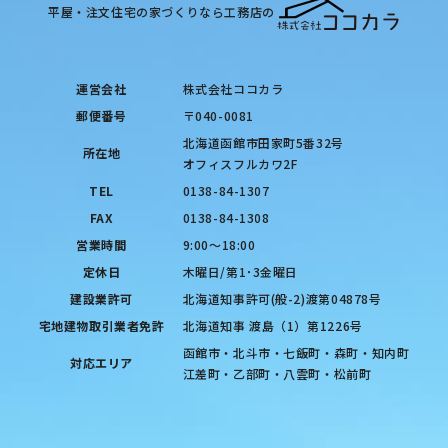
平屋・注文住宅の家づくりなら工務店の
運営会社
株式会社ココカラ
郵便番号
〒040-0081
北海道函館市田家町5番32号
所在地
オフィスフルカワ2F
TEL
0138-84-1307
FAX
0138-84-1308
営業時間
9:00〜18:00
定休日
木曜日/第1･3金曜日
建設業許可
北海道知事許可(般-2)渡第04878号
宅地建物取引業者免許
北海道知事 渡島（1）第1226号
函館市・北斗市・七飯町・森町・知内町
対応エリア
江差町・乙部町・八雲町・松前町