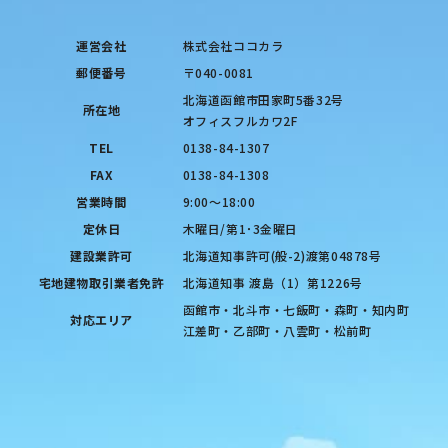
運営会社
株式会社ココカラ
郵便番号
〒040-0081
北海道函館市田家町5番32号
所在地
オフィスフルカワ2F
TEL
0138-84-1307
FAX
0138-84-1308
営業時間
9:00〜18:00
定休日
木曜日/第1･3金曜日
建設業許可
北海道知事許可(般-2)渡第04878号
宅地建物取引業者免許
北海道知事 渡島（1）第1226号
函館市・北斗市・七飯町・森町・知内町
対応エリア
江差町・乙部町・八雲町・松前町