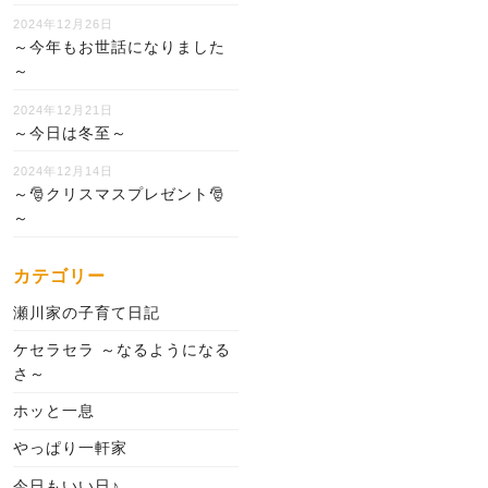
2024年12月26日
～今年もお世話になりました
～
2024年12月21日
～今日は冬至～
2024年12月14日
～🎅クリスマスプレゼント🎅
～
カテゴリー
瀬川家の子育て日記
ケセラセラ ～なるようになる
さ～
ホッと一息
やっぱり一軒家
今日もいい日♪