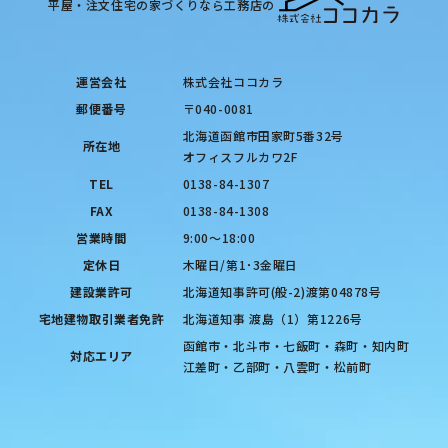
平屋・注文住宅の家づくりなら工務店の
運営会社
株式会社ココカラ
郵便番号
〒040-0081
北海道函館市田家町5番32号
所在地
オフィスフルカワ2F
TEL
0138-84-1307
FAX
0138-84-1308
営業時間
9:00〜18:00
定休日
木曜日/第1･3金曜日
建設業許可
北海道知事許可(般-2)渡第04878号
宅地建物取引業者免許
北海道知事 渡島（1）第1226号
函館市・北斗市・七飯町・森町・知内町
対応エリア
江差町・乙部町・八雲町・松前町